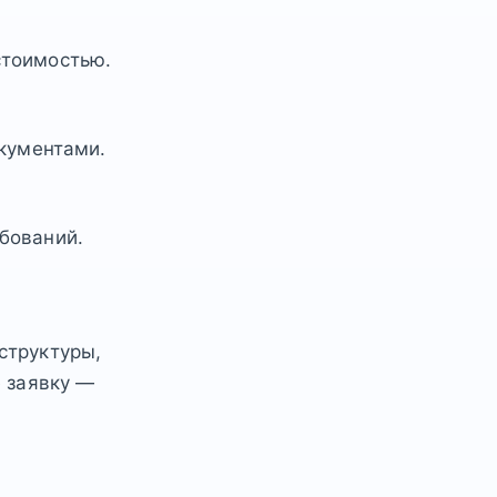
стоимостью.
окументами.
бований.
структуры,
е заявку —