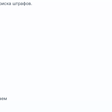
риска штрафов.
аем