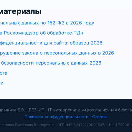
материалы
нальных данных по 152-ФЗ в 2026 году
в Роскомнадзор об обработке ПДн
фиденциальности для сайта: образец 2026
рушение закона о персональных данных в 2026
 безопасности персональных данных 2026
ога
ги
рыкина Е.В. · БЕЗ-ИТ · IT-аутсорсинг и информационная безоп
Политика конфиденциальности
·
Оферта
прыкина Екатерина Викторовна · ОГРНИП 324762700015359 · ИНН 760309