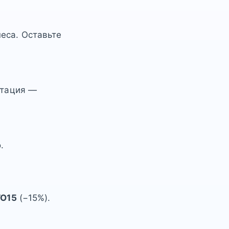
еса. Оставьте
ьтация —
.
TO15
(−15%).