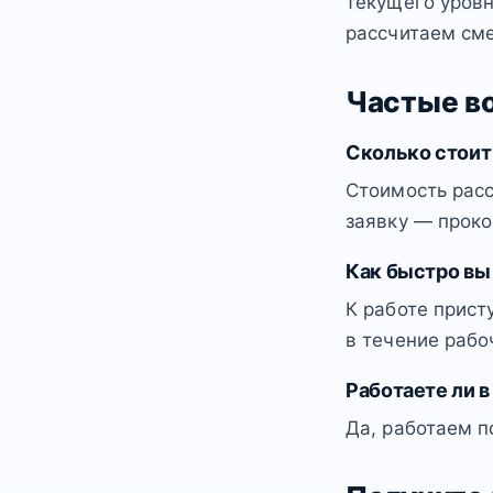
текущего уровн
рассчитаем сме
Частые в
Сколько стоит
Стоимость расс
заявку — проко
Как быстро вы
К работе прист
в течение рабо
Работаете ли в
Да, работаем п