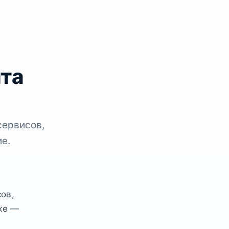
йта
сервисов,
е.
ов,
же —