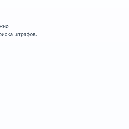
ажно
риска штрафов.