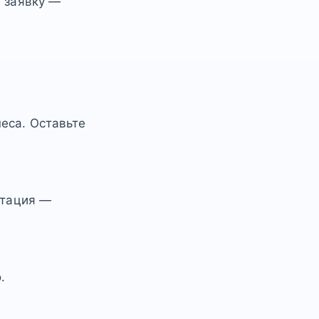
е заявку —
еса. Оставьте
ьтация —
.