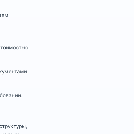
аем
стоимостью.
окументами.
бований.
структуры,