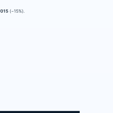
T015
(−15%).