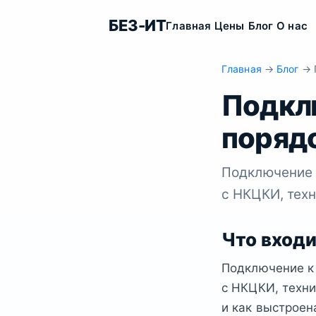
БЕЗ-ИТ
Главная
Цены
Блог
О нас
Главная
→
Блог
→ П
Подкл
порядо
Подключение 
с НКЦКИ, техн
Что входи
Подключение к
с НКЦКИ, техн
и как выстроен