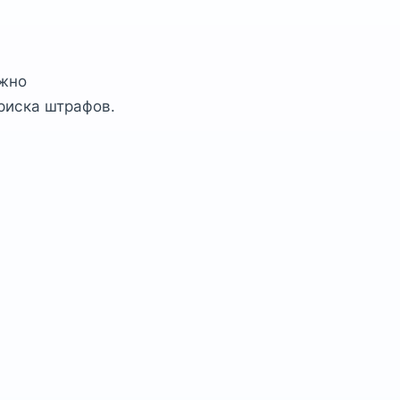
ажно
риска штрафов.