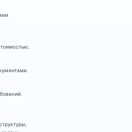
аем
стоимостью.
окументами.
бований.
структуры,