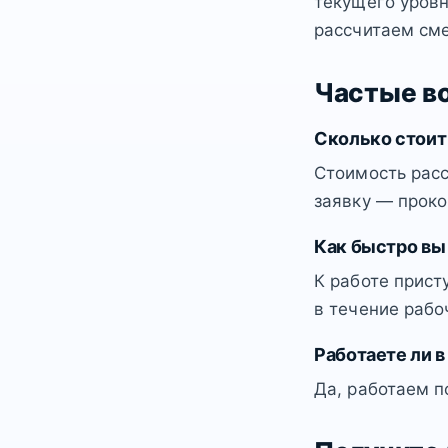
текущего уровн
рассчитаем сме
Частые в
Сколько стоит
Стоимость расс
заявку — проко
Как быстро вы
К работе прист
в течение рабо
Работаете ли в
Да, работаем п