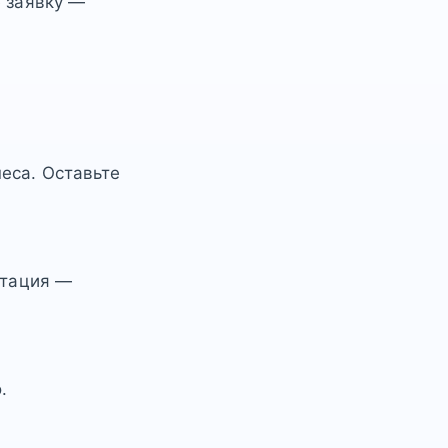
е заявку —
еса. Оставьте
ьтация —
.