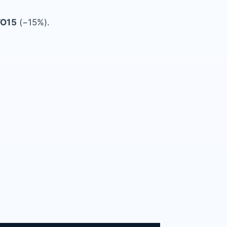
TO15
(−15%).