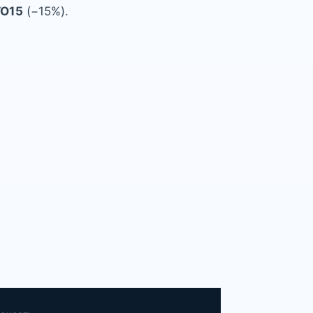
TO15
(−15%).