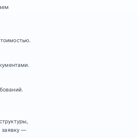
аем
стоимостью.
окументами.
бований.
структуры,
е заявку —