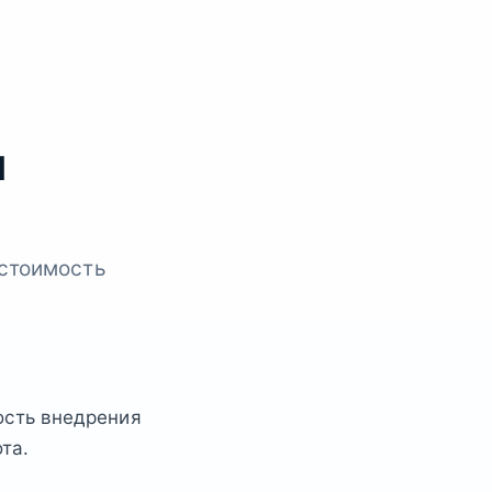
н
 стоимость
ость внедрения
та.