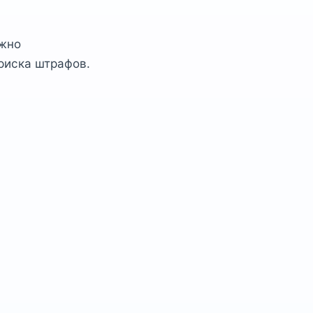
ажно
риска штрафов.