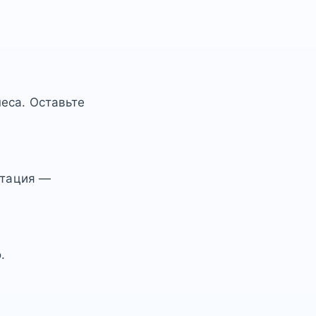
еса. Оставьте
ьтация —
.