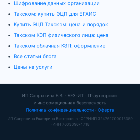
Шифрование данных организации
Такском: купить ЭЦП для ЕГАИС
Купить ЭЦП Такском: цена и порядок
Такском КЭП физического лица: цена
Такском облачная КЭП: оформление
Все статьи блога
Цены на услуги
ИП Сапрыкина Е.В. · БЕЗ-ИТ · IT-аутсорсинг
и информационная безопасность
Политика конфиденциальности
·
Оферта
ИП Сапрыкина Екатерина Викторовна · ОГРНИП 324762700015359
· ИНН 760309674718