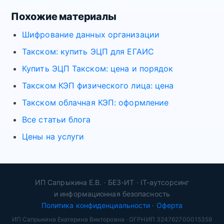
Похожие материалы
Шифрование данных организации
Такском: купить ЭЦП для ЕГАИС
Купить ЭЦП Такском: цена и порядок
Такском КЭП физического лица: цена
Такском облачная КЭП: оформление
Все статьи блога
Цены на услуги
ИП Сапрыкина Е.В. · БЕЗ-ИТ · IT-аутсорсинг
и информационная безопасность
Политика конфиденциальности
·
Оферта
ИП Сапрыкина Екатерина Викторовна · ОГРНИП 324762700015359