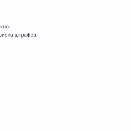
ажно
риска штрафов.