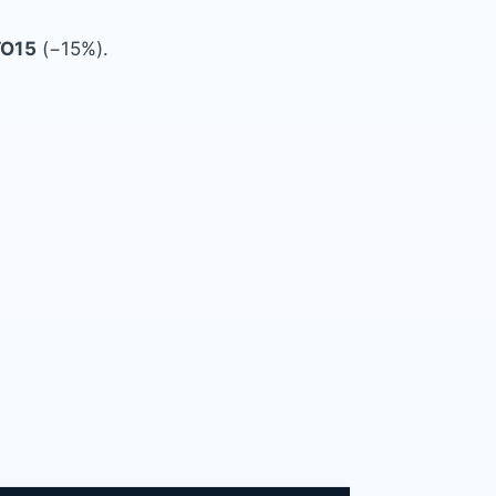
TO15
(−15%).