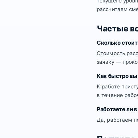
текущего уровн
рассчитаем сме
Частые в
Сколько стоит
Стоимость расс
заявку — проко
Как быстро вы
К работе прист
в течение рабо
Работаете ли в
Да, работаем п