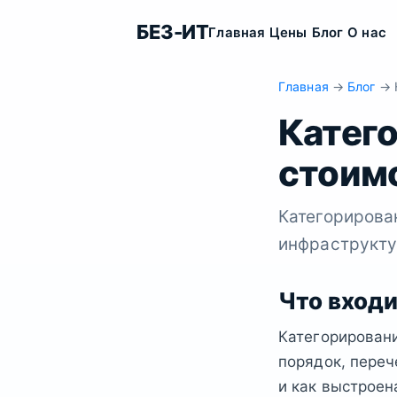
БЕЗ-ИТ
Главная
Цены
Блог
О нас
Главная
→
Блог
→ К
Катег
стоимо
Категорирова
инфраструктур
Что входи
Категорирован
порядок, переч
и как выстроен