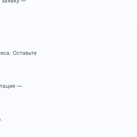
е заявку —
еса. Оставьте
ьтация —
.