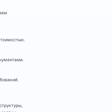
аем
стоимостью.
окументами.
бований.
структуры,