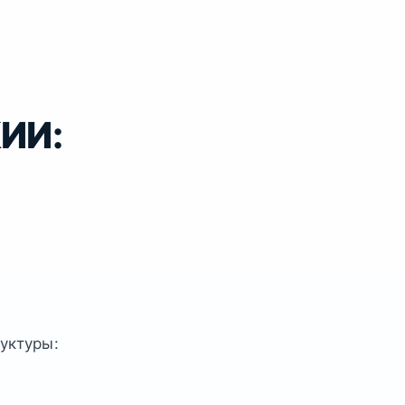
КИИ:
уктуры: