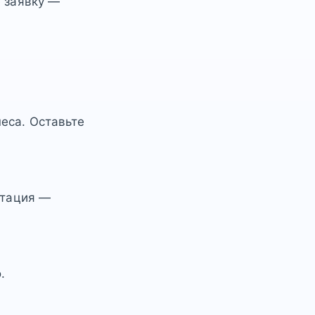
е заявку —
еса. Оставьте
ьтация —
.