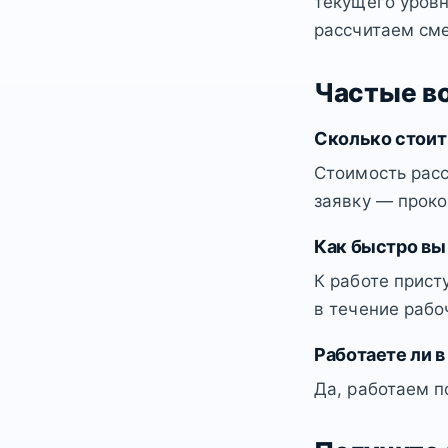
текущего уровн
рассчитаем сме
Частые в
Сколько стоит
Стоимость расс
заявку — проко
Как быстро вы
К работе прист
в течение рабо
Работаете ли в
Да, работаем п