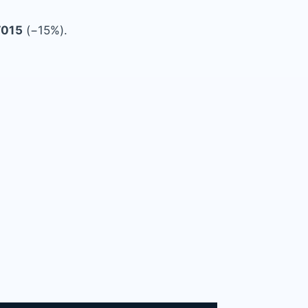
T015
(−15%).