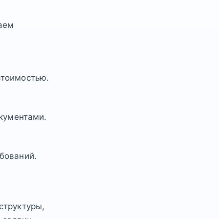
аем
стоимостью.
окументами.
бований.
структуры,