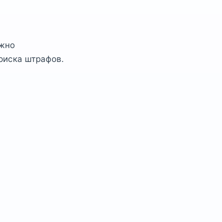
ажно
риска штрафов.