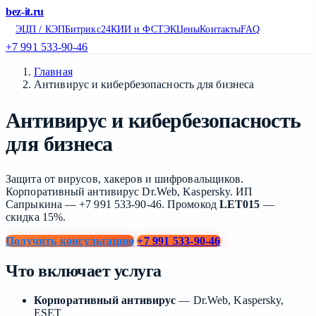
bez
-it
.ru
ЭЦП / КЭП
Битрикс24
КИИ и ФСТЭК
Цены
Контакты
FAQ
+7 991 533-90-46
Главная
Антивирус и кибербезопасность для бизнеса
Антивирус и кибербезопасность
для бизнеса
Защита от вирусов, хакеров и шифровальщиков.
Корпоративный антивирус Dr.Web, Kaspersky. ИП
Сапрыкина — +7 991 533-90-46. Промокод
LET015
—
скидка 15%.
Получить консультацию
+7 991 533-90-46
Что включает услуга
Корпоративный антивирус
— Dr.Web, Kaspersky,
ESET