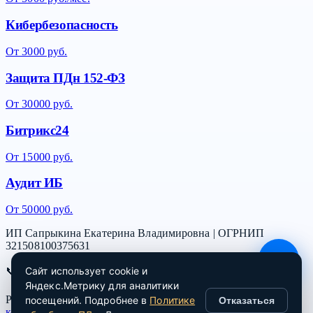
Кибербезопасность
От 3000 руб.
Защита ПДн 152-ФЗ
От 30000 руб.
Битрикс24
От 15000 руб.
Аудит ИБ
От 50000 руб.
ИП Сапрыкина Екатерина Владимировна | ОГРНИП
321508100375631
Сайт использует cookie и
📞
+7 991 533-90-46
| ✉️
zayavka@bez-it.ru
Яндекс.Метрику для аналитики
Режим работы: пн–пт 09:00–18:00 |
Политика
посещений. Подробнее в
Политике
Отказаться
конфиденциальности